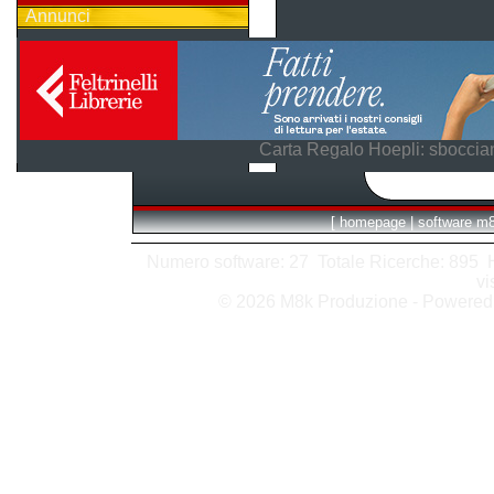
Annunci
Carta Regalo Hoepli: sboccian
[
homepage
|
software m
Numero software: 27 Totale Ricerche: 895 Hit
vi
© 2026 M8k Produzione - Powere