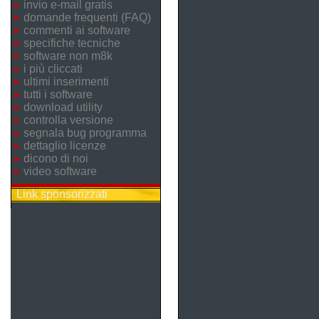
invio e-mail gratis
domande frequenti (FAQ)
commenti ai software
specifiche tecniche
software non m8k
i più cliccati
ultimi inserimenti
tutti i software
download utility
controlla versione
segnala bug programma
dettaglio licenze
dicono di noi
video software
Link sponsorizzati