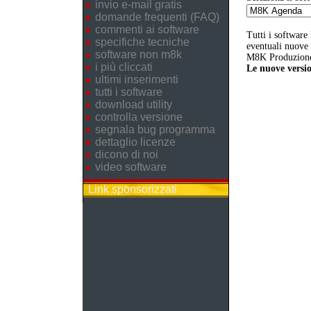
invio e-mail gratis
domande frequenti (FAQ)
commenti ai software
Tutti i software
specifiche tecniche
eventuali nuove v
software non m8k
M8K Produzione 
i più cliccati
Le nuove versio
ultimi inserimenti
tutti i software
download utility
controlla versione
segnala bug programma
dettaglio licenze
dicono di noi
video software
Link sponsorizzati