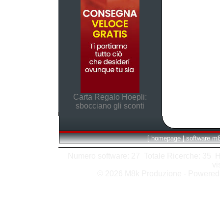
Carta Regalo Hoepli:
sbocciano gli sconti
[
homepage
|
software m
Numero software: 27 Totale Ricerche: 35 Hits
vi
© 2026 M8k Produzione - Powere