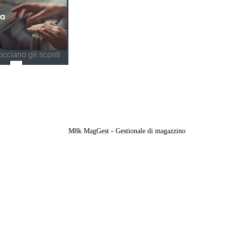
cciano gli sconti
M8k MagGest - Gestionale di magazzino