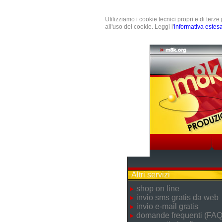
Utilizziamo i cookie tecnici propri e di terz
all'uso dei cookie. Leggi l'
informativa estes
Altri servizi
shop on line
invio sms gratis da web
invio e-mail gratis
domande frequenti (FAQ