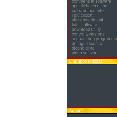
commenti ai software
specifiche tecniche
software non m8k
i più cliccati
ultimi inserimenti
tutti i software
download utility
controlla versione
segnala bug programma
dettaglio licenze
dicono di noi
video software
Link sponsorizzati
Annunci