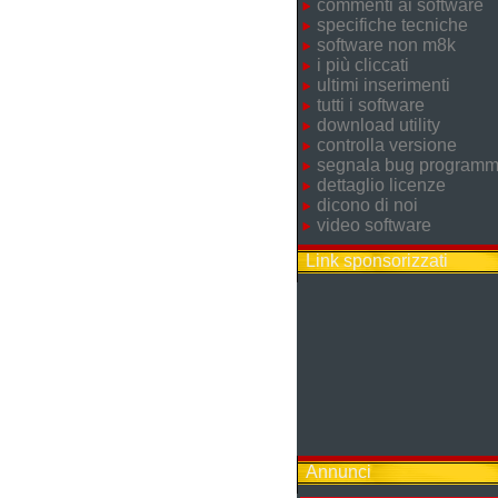
commenti ai software
specifiche tecniche
software non m8k
i più cliccati
ultimi inserimenti
tutti i software
download utility
controlla versione
segnala bug program
dettaglio licenze
dicono di noi
video software
Link sponsorizzati
Annunci