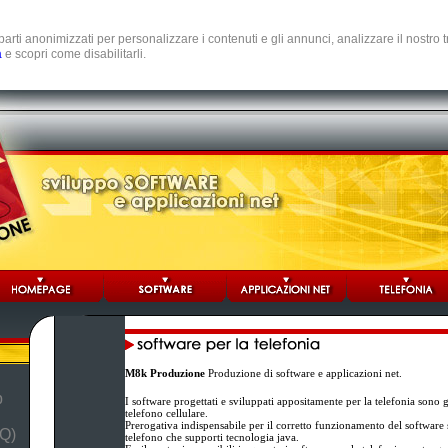
e parti anonimizzati per personalizzare i contenuti e gli annunci, analizzare il nostro
a
e scopri come disabilitarli.
M8k Produzione
Produzione di software e applicazioni net.
b
I software progettati e sviluppati appositamente per la telefonia sono 
telefono cellulare.
Prerogativa indispensabile per il corretto funzionamento del software st
Q)
telefono che supporti tecnologia java.