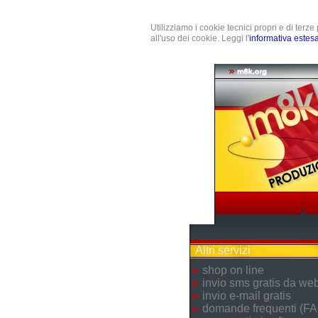
Utilizziamo i cookie tecnici propri e di terz
all'uso dei cookie. Leggi l'
informativa estes
Altri servizi
shop on line
invio sms gratis da we
invio e-mail gratis
domande frequenti (FA