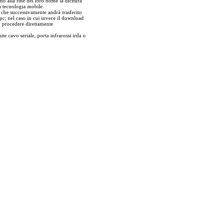
no alla fine del loro nome la dicitura
a tecnologia mobile.
r che successivamente andrà trasferito
pc; nel caso in cui invece il download
ò procedere direttamente
ite cavo seriale, porta infrarossi irda o