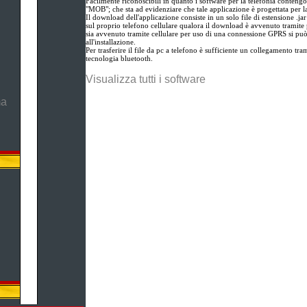
Facilmente riconoscibili in quanto i software per la telefonia contengo
"MOB"; che sta ad evidenziare che tale applicazione è progettata per l
Il download dell'applicazione consiste in un solo file di estensione .ja
sul proprio telefono cellulare qualora il download è avvenuto tramite 
sia avvenuto tramite cellulare per uso di una connessione GPRS si pu
all'installazione.
Per trasferire il file da pc a telefono è sufficiente un collegamento tram
tecnologia bluetooth.
Visualizza tutti i software
ma