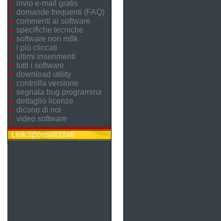
invio e-mail gratis
domande frequenti (FAQ)
commenti ai software
specifiche tecniche
software non m8k
i più cliccati
ultimi inserimenti
tutti i software
download utility
controlla versione
segnala bug programma
dettaglio licenze
dicono di noi
video software
Link sponsorizzati