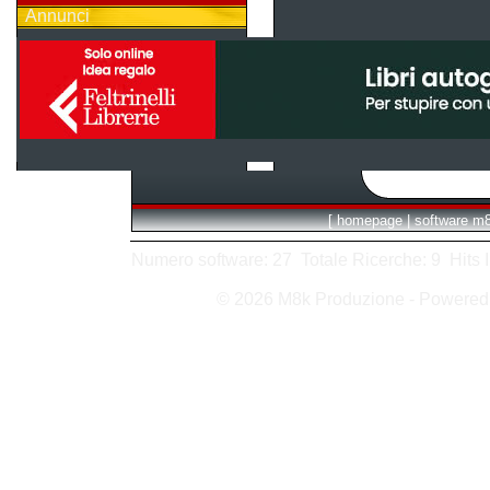
Annunci
[
homepage
|
software m
Numero software: 27 Totale Ricerche: 9 Hits In:
© 2026 M8k Produzione - Powere