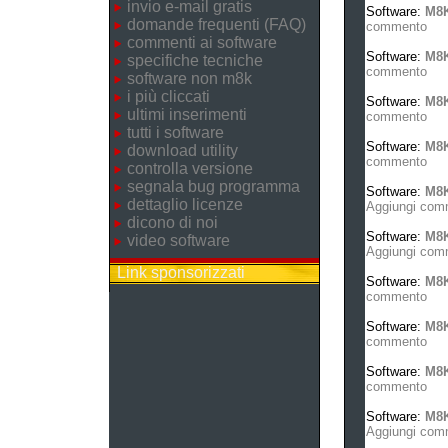
invio e-mail gratis
Software:
M8
domande frequenti (FAQ)
commento
commenti ai software
Software:
M8K
specifiche tecniche
commento
software non m8k
i più cliccati
Software:
M8K
ultimi inserimenti
commento
tutti i software
Software:
M8K
download utility
commento
controlla versione
segnala bug programma
Software:
M8K
dettaglio licenze
Aggiungi com
dicono di noi
Software:
M8K
video software
Aggiungi com
Link sponsorizzati
Software:
M8
commento
Software:
M8K
commento
Software:
M8K
commento
Software:
M8K
Aggiungi com