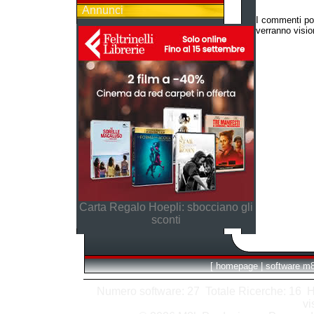
Annunci
I commenti po
verranno vision
Carta Regalo Hoepli: sbocciano gli
sconti
[
homepage
|
software m
Numero software: 27 Totale Ricerche: 16 Hits
vi