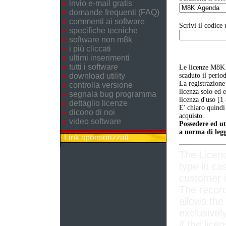
invio e-mail gratis
domande frequenti (FAQ)
commenti ai software
Scrivi il codice 
specifiche tecniche
software non m8k
i più cliccati
ultimi inserimenti
tutti i software
Le licenze M8K 
download utility
scaduto il perio
La registrazione
controlla versione
licenza solo ed 
segnala bug programma
licenza d'uso [1
dettaglio licenze
E' chiaro quindi
dicono di noi
acquisto.
video software
Possedere ed ut
a norma di legg
Link sponsorizzati
The Licen
type in ca
customer i
The record
allows the
exclusivel
if the lice