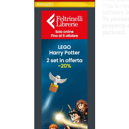
Annunci
This is cle
software 
To posses
property 
pursued.