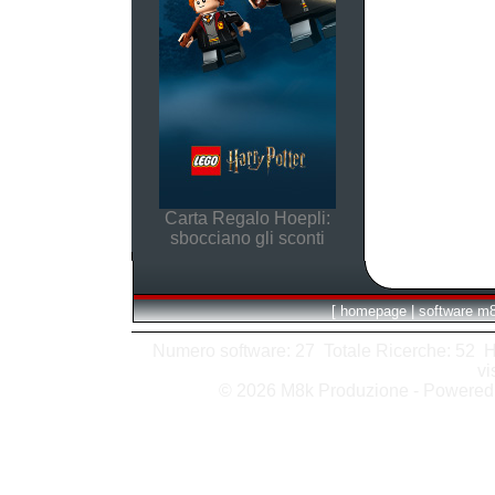
Carta Regalo Hoepli:
sbocciano gli sconti
[
homepage
|
software m
Numero software: 27 Totale Ricerche: 52 Hits
vi
© 2026 M8k Produzione - Powere