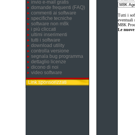
invio e-mail gratis
domande frequenti (FAQ)
commenti ai software
Tutti i so
specifiche tecniche
eventuali 
software non m8k
M8K Produ
i più cliccati
Le nuove 
ultimi inserimenti
tutti i software
download utility
controlla versione
segnala bug programma
dettaglio licenze
dicono di noi
video software
Link sponsorizzati