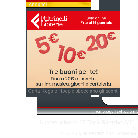
Annunci
Carta Regalo Hoepli: sbocciano gli sconti
[
homepage
|
software m
Numero software: 27 Totale Ricerche: 2381 Hit
vi
© 2026 M8k Produzione - Powere