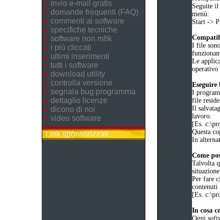
invio e-mail gratis
Seguite il
domande frequenti (FAQ)
menù:
commenti ai software
Start ->
specifiche tecniche
Compatibi
software non m8k
I file son
i più cliccati
funziona
ultimi inserimenti
Le applica
tutti i software
operativo 
download utility
controlla versione
Eseguire
segnala bug programma
I programm
dettaglio licenze
file reside
Il salvata
dicono di noi
lavoro.
video software
[Es. c:\
Questa cop
Link sponsorizzati
In alternat
Come poss
Talvolta q
situazione
Per fare c
contenuti 
[Es. c:\
In cosa c
Ogni soft