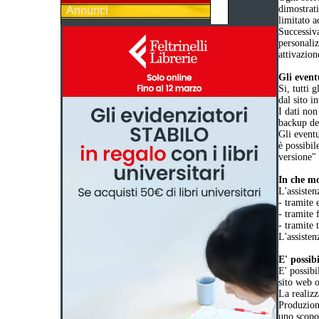
dimostrat
Annunci
limitato a
Successiva
personaliz
attivazion
Gli event
Si, tutti 
dal sito i
I dati non
backup dei
Gli eventu
è possibil
versione"
In che mo
L'assisten
- tramite 
- tramite 
- tramite 
L'assisten
E' possib
E' possibi
sito web o
La realizz
Produzione
uno scopo