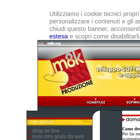
Utilizziamo i cookie tecnici propri
personalizzare i contenuti e gli a
chiudi questo banner, acconsenti a
estesa
e scopri come disabilitarli
Altri servizi
Come devo
shop on line
Per far es
invio sms gratis da web
scompattat