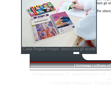
tutti gli 
Per ulteri
Carta Regalo Hoepli: sbocciano gli sconti
[
homepage
|
software m
Numero software: 27 Totale Ricerche: 341 Hit
vi
© 2026 M8k Produzione - Powere