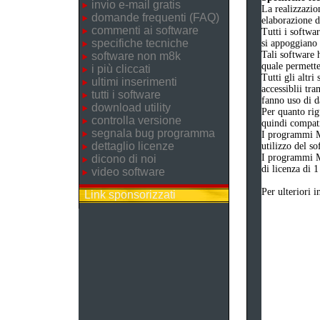
invio e-mail gratis
La realizzazio
domande frequenti (FAQ)
elaborazione d
commenti ai software
Tutti i softwa
specifiche tecniche
si appoggiano 
Tali software 
software non m8k
quale permetter
i più cliccati
Tutti gli altri
ultimi inserimenti
accessiblii tra
tutti i software
fanno uso di d
download utility
Per quanto rig
controlla versione
quindi compatib
segnala bug programma
I programmi M
dettaglio licenze
utilizzo del s
I programmi M
dicono di noi
di licenza di 1
video software
Per ulteriori 
Link sponsorizzati