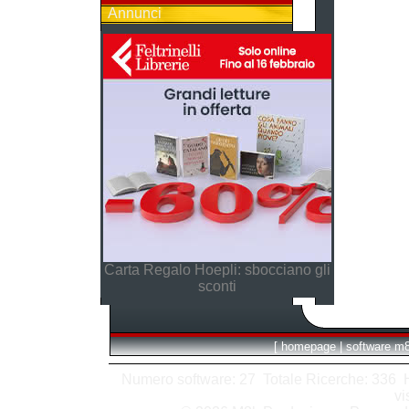
Annunci
Carta Regalo Hoepli: sbocciano gli
sconti
[
homepage
|
software m
Numero software: 27 Totale Ricerche: 336 Hit
vi