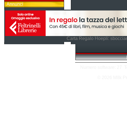
Annunci
Carta Regalo Hoepli: sboccian
Numero software: 27 Tot
© 2026 M8k P