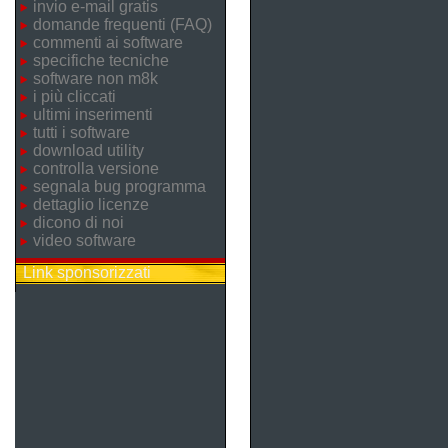
invio e-mail gratis
domande frequenti (FAQ)
commenti ai software
specifiche tecniche
software non m8k
i più cliccati
ultimi inserimenti
tutti i software
download utility
controlla versione
segnala bug programma
dettaglio licenze
dicono di noi
video software
Link sponsorizzati