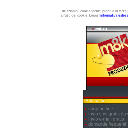
Utilizziamo i cookie tecnici propri e di terz
all'uso dei cookie. Leggi l'
informativa estes
Altri servizi
shop on line
invio sms gratis da
invio e-mail gratis
domande frequenti