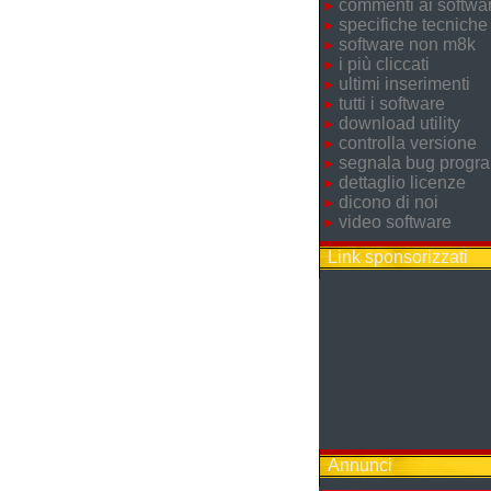
commenti ai softwa
specifiche tecniche
software non m8k
i più cliccati
ultimi inserimenti
tutti i software
download utility
controlla versione
segnala bug prog
dettaglio licenze
dicono di noi
video software
Link sponsorizzati
Annunci