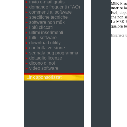
invio e-mail gratis
M8K Produ
domande frequenti (FAQ)
inserire 
commenti ai software
Essi, dopo
specifiche tecniche
che non si
La M8K Pr
software non m8k
qualora lo
i più cliccati
ultimi inserimenti
Inserisci
tutti i software
download utility
controlla versione
segnala bug programma
dettaglio licenze
dicono di noi
video software
Link sponsorizzati