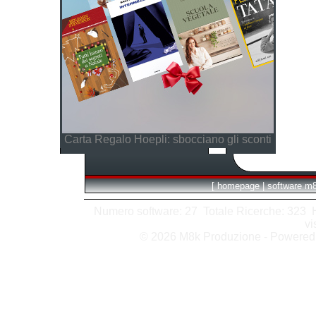
Carta Regalo Hoepli: sbocciano gli sconti
[
homepage
|
software m
Numero software: 27 Totale Ricerche: 323 Hit
vi
© 2026 M8k Produzione - Powere