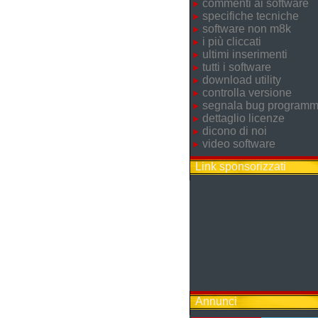
commenti ai software
specifiche tecniche
software non m8k
i più cliccati
ultimi inserimenti
tutti i software
download utility
controlla versione
segnala bug program
dettaglio licenze
dicono di noi
video software
Link sponsorizzati
Annunci