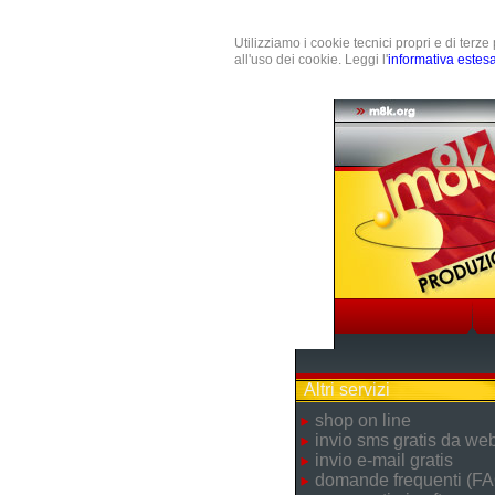
Utilizziamo i cookie tecnici propri e di terz
all'uso dei cookie. Leggi l'
informativa estes
Altri servizi
shop on line
invio sms gratis da we
invio e-mail gratis
domande frequenti (FA