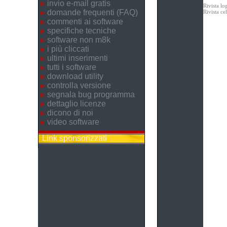
invio e-mail gratis
Rivista lo
domande frequenti (FAQ)
Rivista c
commenti ai software
specifiche tecniche
software non m8k
i più cliccati
ultimi inserimenti
tutti i software
download utility
controlla versione
segnala bug programma
dettaglio licenze
dicono di noi
video software
Link sponsorizzati