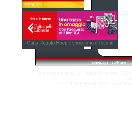
Annunci
Carta Regalo Hoepli: sbocciano gli sconti
[
homepage
|
software m
Numero software: 27 Totale Ricerche: 232 Hit
vi
© 2026 M8k Produzione - Powere