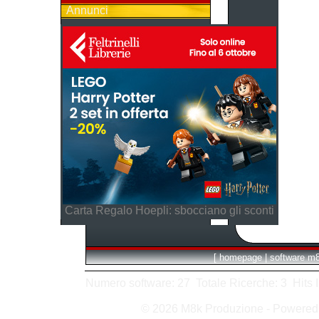
Annunci
Carta Regalo Hoepli: sbocciano gli sconti
[
homepage
|
software m
Numero software: 27 Totale Ricerche: 3 Hits In:
© 2026 M8k Produzione - Powere