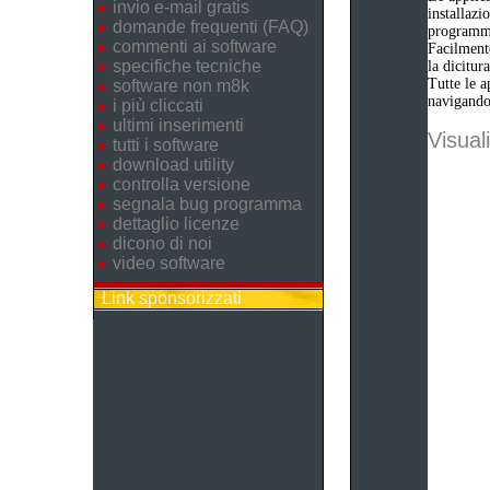
invio e-mail gratis
installazi
domande frequenti (FAQ)
programm
commenti ai software
Facilmente
specifiche tecniche
la dicitu
Tutte le a
software non m8k
navigando 
i più cliccati
ultimi inserimenti
Visuali
tutti i software
download utility
controlla versione
segnala bug programma
dettaglio licenze
dicono di noi
video software
Link sponsorizzati