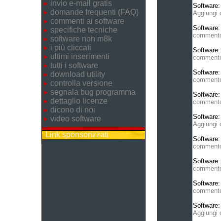
invio e-mail gratis
Software
domande frequenti (FAQ)
Aggiungi
commenti ai software
Software
specifiche tecniche
comment
software non m8k
i più cliccati
Software
ultimi inserimenti
comment
tutti i software
Software
download utility
comment
controlla versione
segnala bug programma
Software
dettaglio licenze
comment
dicono di noi
Software
video software
Aggiungi
Link sponsorizzati
Software
comment
Software
comment
Software
comment
Software
Aggiungi