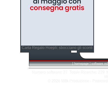
Carta Regalo Hoepli: sbocciano gli sconti
[
homepage
|
software m
Numero software: 27 Totale Ricerche: 229 Hit
vi
© 2026 M8k Produzione - Powere