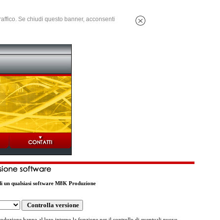
 traffico. Se chiudi questo banner, acconsenti
 di un qualsiasi software M8K Produzione
oduzione hanno al loro interno la funzione per il controllo di eventuali nuove