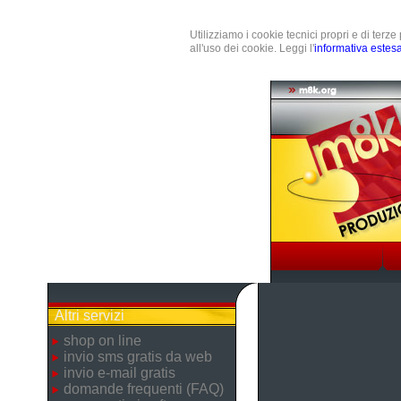
Utilizziamo i cookie tecnici propri e di terz
all'uso dei cookie. Leggi l'
informativa estes
Altri servizi
shop on line
invio sms gratis da web
invio e-mail gratis
domande frequenti (FAQ)