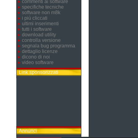
commenti ai software
specifiche tecniche
software non m8k
i più cliccati
ultimi inserimenti
tutti i software
download utility
controlla versione
segnala bug programma
dettaglio licenze
dicono di noi
video software
Link sponsorizzati
Annunci