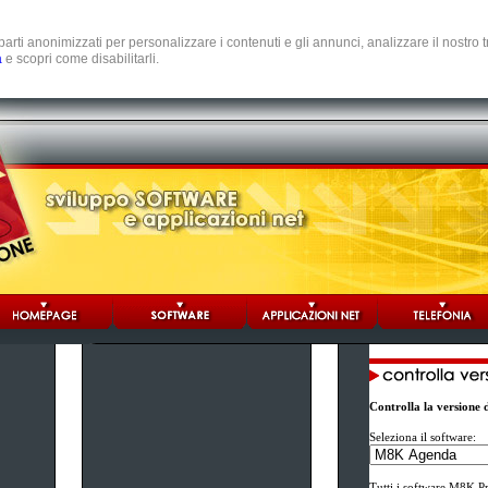
e parti anonimizzati per personalizzare i contenuti e gli annunci, analizzare il nostro
a
e scopri come disabilitarli.
Controlla la versione
Seleziona il software:
Tutti i software M8K Pr