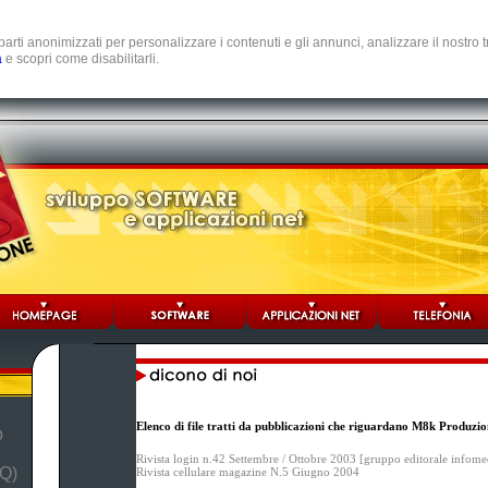
e parti anonimizzati per personalizzare i contenuti e gli annunci, analizzare il nostro
a
e scopri come disabilitarli.
Elenco di file tratti da pubblicazioni che riguardano M8k Produzio
b
Rivista login n.42 Settembre / Ottobre 2003 [gruppo editorale infome
Q)
Rivista cellulare magazine N.5 Giugno 2004