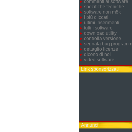
commenti ai software
specifiche tecniche
software non m8k
i più cliccati
ultimi inserimenti
tutti i software
download utility
controlla versione
segnala bug program
dettaglio licenze
dicono di noi
video software
Link sponsorizzati
Annunci