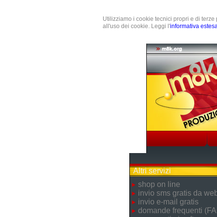
Utilizziamo i cookie tecnici propri e di terz
all'uso dei cookie. Leggi l'
informativa estes
Altri servizi
shop on line
invio sms gratis da we
invio e-mail gratis
domande frequenti (FA