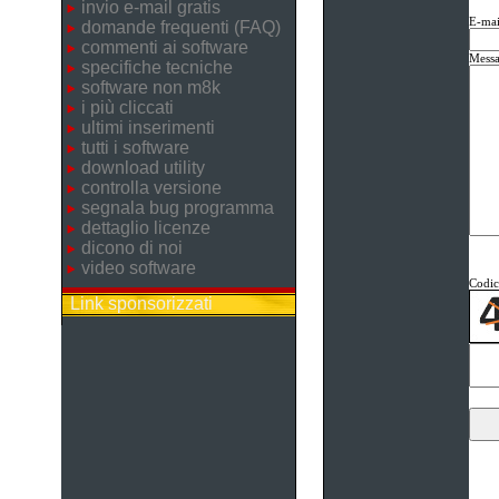
invio e-mail gratis
E-mai
domande frequenti (FAQ)
commenti ai software
Messa
specifiche tecniche
software non m8k
i più cliccati
ultimi inserimenti
tutti i software
download utility
controlla versione
segnala bug programma
dettaglio licenze
dicono di noi
video software
Codice
Link sponsorizzati