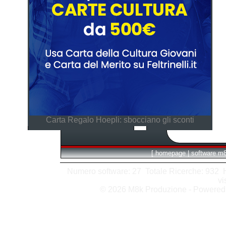
Carta Regalo Hoepli: sbocciano gli sconti
[
homepage
|
software m
Numero software: 27 Totale Ricerche: 932 Hit
vi
© 2026 M8k Produzione - Powere