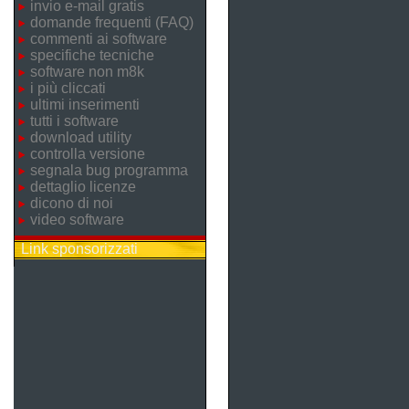
invio e-mail gratis
domande frequenti (FAQ)
commenti ai software
specifiche tecniche
software non m8k
i più cliccati
ultimi inserimenti
tutti i software
download utility
controlla versione
segnala bug programma
dettaglio licenze
dicono di noi
video software
Link sponsorizzati