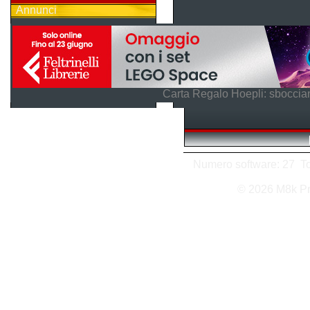
Annunci
Carta Regalo Hoepli: sboccian
Numero software: 27 Tot
© 2026 M8k P