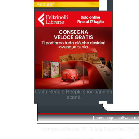
Annunci
Carta Regalo Hoepli: sbocciano gli
sconti
[
homepage
|
software m
Numero software: 27 Totale Ricerche: 290 Hit
vi