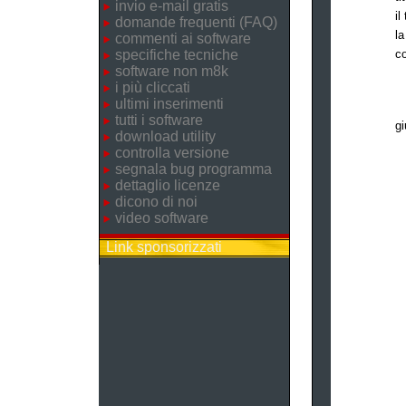
invio e-mail gratis
il
domande frequenti (FAQ)
la
commenti ai software
specifiche tecniche
c
software non m8k
i più cliccati
ultimi inserimenti
tutti i software
gi
download utility
controlla versione
segnala bug programma
dettaglio licenze
dicono di noi
video software
Link sponsorizzati