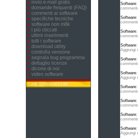
invio e-mail gratis
Software
domande frequenti (FAQ)
comment
commenti ai software
Software
specifiche tecniche
comment
software non m8k
i più cliccati
Software
ultimi inserimenti
comment
tutti i software
Software
download utility
Aggiungi
controlla versione
segnala bug programma
Software
dettaglio licenze
comment
dicono di noi
Software
video software
Aggiungi
Link sponsorizzati
Software
comment
Software
comment
Software
comment
Software
Aggiungi