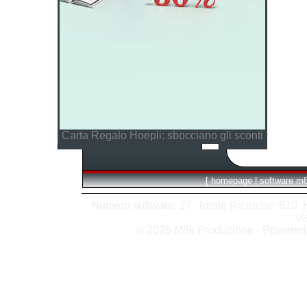
Carta Regalo Hoepli: sbocciano gli sconti
[
homepage
|
software m
Numero software: 27 Totale Ricerche: 610 Hit
vi
© 2026 M8k Produzione - Powere