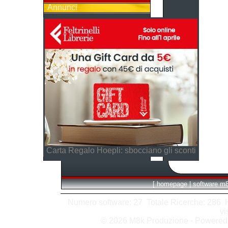
Annunci
Carta Regalo Hoepli: sbocciano gli sconti
[
homepage
|
software m
Numero software: 27 Totale Ricerche: 286 Hit
vi
© 2026 M8k Produzione - Powere