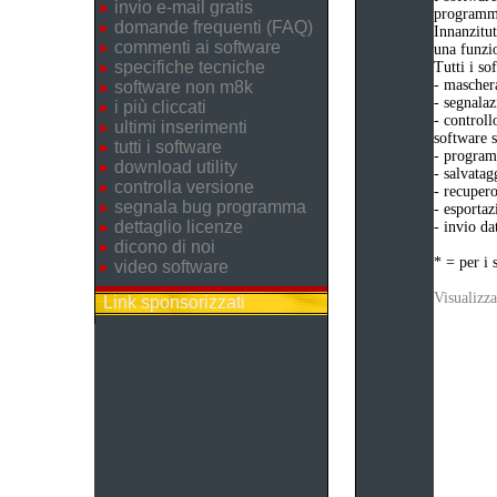
invio e-mail gratis
programma
domande frequenti (FAQ)
Innanzitut
commenti ai software
una funzio
specifiche tecniche
Tutti i s
- maschera
software non m8k
- segnalaz
i più cliccati
- controll
ultimi inserimenti
software s
tutti i software
- programm
download utility
- salvatag
controlla versione
- recupero
segnala bug programma
- esportaz
dettaglio licenze
- invio da
dicono di noi
* = per i 
video software
Visualizza
Link sponsorizzati