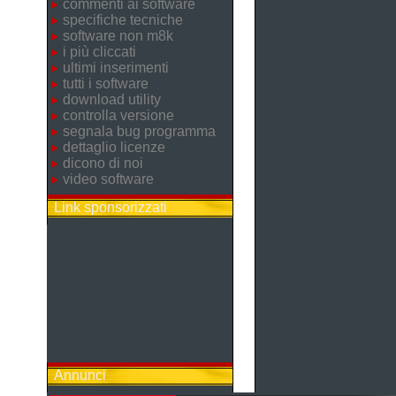
commenti ai software
specifiche tecniche
software non m8k
i più cliccati
ultimi inserimenti
tutti i software
download utility
controlla versione
segnala bug programma
dettaglio licenze
dicono di noi
video software
Link sponsorizzati
Annunci