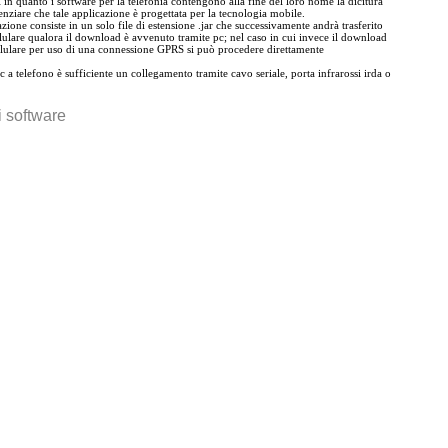
 in quanto i software per la telefonia contengono alla fine del loro nome la dicitura
nziare che tale applicazione è progettata per la tecnologia mobile.
zione consiste in un solo file di estensione .jar che successivamente andrà trasferito
llulare qualora il download è avvenuto tramite pc; nel caso in cui invece il download
llulare per uso di una connessione GPRS si può procedere direttamente
 pc a telefono è sufficiente un collegamento tramite cavo seriale, porta infrarossi irda o
 i software