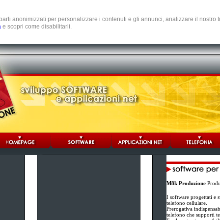
e parti anonimizzati per personalizzare i contenuti e gli annunci, analizzare il nostro
a
e scopri come disabilitarli.
M8k Produzione
Produz
I software progettati e 
telefono cellulare.
Prerogativa indispensabi
telefono che supporti t