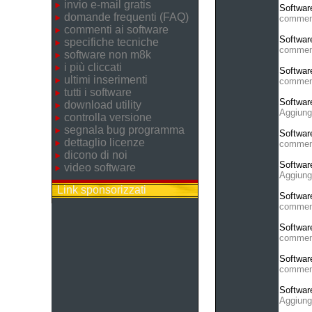
invio e-mail gratis
Softwar
domande frequenti (FAQ)
commen
commenti ai software
Softwar
specifiche tecniche
commen
software non m8k
i più cliccati
Softwar
ultimi inserimenti
commen
tutti i software
Softwar
download utility
Aggiung
controlla versione
segnala bug programma
Softwar
dettaglio licenze
commen
dicono di noi
Softwar
video software
Aggiung
Link sponsorizzati
Softwar
commen
Softwar
commen
Softwar
commen
Softwar
Aggiung