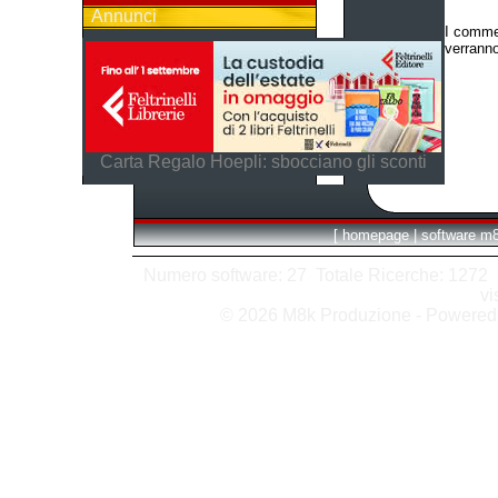
Annunci
I commen
verranno
Carta Regalo Hoepli: sbocciano gli sconti
[
homepage
|
software m
Numero software: 27 Totale Ricerche: 1272 Hit
vi
© 2026 M8k Produzione - Powere