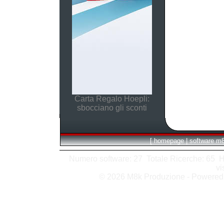
Carta Regalo Hoepli:
sbocciano gli sconti
[
homepage
|
software m
Numero software: 27 Totale Ricerche: 65 Hits
vi
© 2026 M8k Produzione - Powere