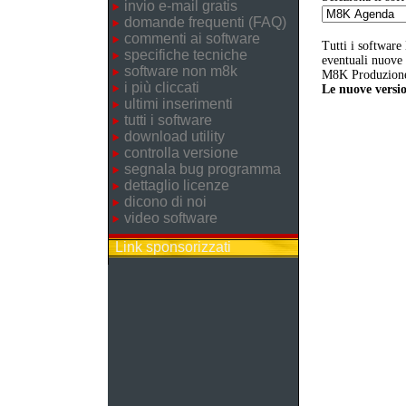
invio e-mail gratis
domande frequenti (FAQ)
commenti ai software
Tutti i software
specifiche tecniche
eventuali nuove v
software non m8k
M8K Produzione 
i più cliccati
Le nuove versio
ultimi inserimenti
tutti i software
download utility
controlla versione
segnala bug programma
dettaglio licenze
dicono di noi
video software
Link sponsorizzati