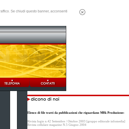
 traffico. Se chiudi questo banner, acconsenti
Elenco di file tratti da pubblicazioni che riguardano M8k Produzione:
Rivista login n.42 Settembre / Ottobre 2003 [gruppo editorale infomedia]
Rivista cellulare magazine N.5 Giugno 2004