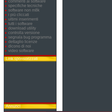
commenti ai software
specifiche tecniche
software non m8k
i più cliccati
ultimi inserimenti
tutti i software
download utility
controlla versione
segnala bug programma
dettaglio licenze
dicono di noi
video software
Link sponsorizzati
Annunci