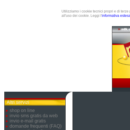
Utilizziamo i cookie tecnici propri e di terz
all'uso dei cookie. Leggi l'
informativa estes
Altri servizi
shop on line
invio sms gratis da web
invio e-mail gratis
domande frequenti (FAQ)