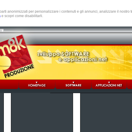
e parti anonimizzati per personalizzare i contenuti e gli annunci, analizzare il nostro
a
e scopri come disabilitarli.