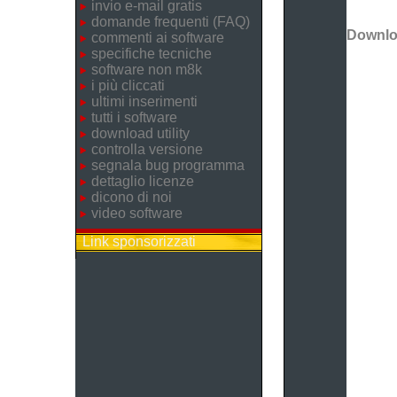
invio e-mail gratis
domande frequenti (FAQ)
Downl
commenti ai software
specifiche tecniche
software non m8k
i più cliccati
ultimi inserimenti
tutti i software
download utility
controlla versione
segnala bug programma
dettaglio licenze
dicono di noi
video software
Link sponsorizzati