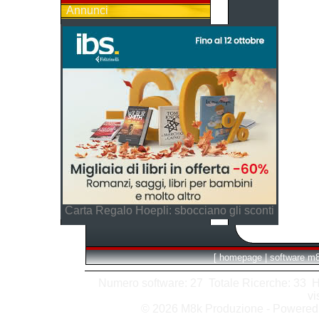
Annunci
Carta Regalo Hoepli: sbocciano gli sconti
[
homepage
|
software m
Numero software: 27 Totale Ricerche: 33 Hits
vi
© 2026 M8k Produzione - Powere