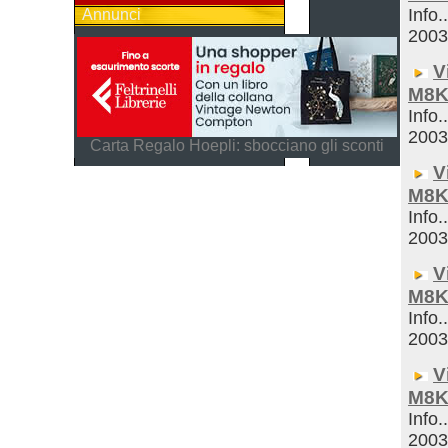
Info.
Annunci
200
V
M8K
Info.
200
Carta Regalo Hoepli: sbocciano gli sconti
V
M8K
Info.
200
V
M8K
Info.
200
V
M8K
Info.
200