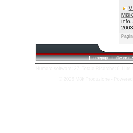
V
M8K
Info.
200
Pagin
[
homepage
|
software m
Numero software: 27 Totale Ricerche: 8 Hits In:
© 2026 M8k Produzione - Powere