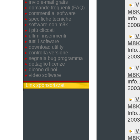
invio e-mail gratis
V
domande frequenti (FAQ)
M8K
commenti ai software
Info.
specifiche tecniche
software non m8k
200
i più cliccati
V
ultimi inserimenti
tutti i software
M8K
download utility
Info.
controlla versione
200
segnala bug programma
dettaglio licenze
V
dicono di noi
M8K
video software
Info.
Link sponsorizzati
200
V
M8K
Info.
200
V
M8K