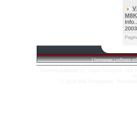
V
M8K
Info.
200
Pagin
[
homepage
|
software m
Numero software: 27 Totale Ricerche: 149 Hit
vi
© 2026 M8k Produzione - Powere