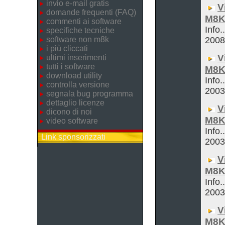
invio e-mail gratis
V
domande frequenti (FAQ)
M8K
commenti ai software
Info.
specifiche tecniche
software non m8k
200
i più cliccati
V
ultimi inserimenti
tutti i software
M8K
download utility
Info.
controlla versione
200
segnala bug programma
dettaglio licenze
V
dicono di noi
M8K
video software
Info.
Link sponsorizzati
200
V
M8K
Info.
200
V
M8K