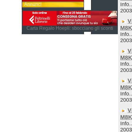
Info.
Annunci
200
V
M8K
Carta Regalo Hoepli: sbocciano gli sconti
Info.
200
V
M8K
Info.
200
V
M8K
Info.
200
V
M8K
Info.
200