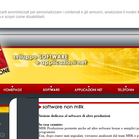
e parti anonimizzati per personalizzare i contenuti e gli annunci, analizzare il nostro
a
e scopri come disabilitarli.
Sezione dedicata al software di altre produzioni
b
In cosa consiste:
M8K Produzione permette anche ad altre software house o semplici pr
programmi.
Q)
Essi, dopo essere stati segnalati, verranno analizzati dal team M8K e p