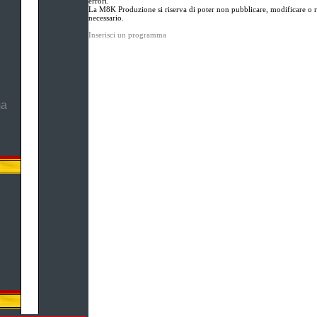
errori.
La M8K Produzione si riserva di poter non pubblicare, modificare o ri
necessario.
Inserisci un programma
ma