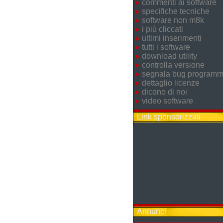
commenti ai software
specifiche tecniche
software non m8k
i più cliccati
ultimi inserimenti
tutti i software
download utility
controlla versione
segnala bug program
dettaglio licenze
dicono di noi
video software
Link sponsorizzati
Annunci