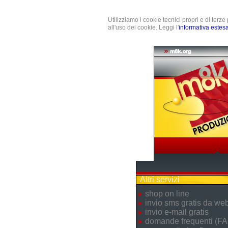
Utilizziamo i cookie tecnici propri e di terz
all'uso dei cookie. Leggi l'
informativa estes
Altri servizi
shop on line
invio sms gratis da we
invio e-mail gratis
domande frequenti (FA