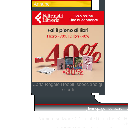
Annunci
Carta Regalo Hoepli: sbocciano gli
sconti
[
homepage
|
software m
Numero software: 27 Totale Ricerche: 52 Hits
vi