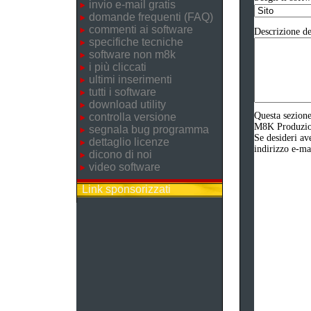
invio e-mail gratis
domande frequenti (FAQ)
commenti ai software
Descrizione de
specifiche tecniche
software non m8k
i più cliccati
ultimi inserimenti
tutti i software
download utility
Questa sezione
controlla versione
M8K Produzione
segnala bug programma
Se desideri av
dettaglio licenze
indirizzo e-ma
dicono di noi
video software
Link sponsorizzati