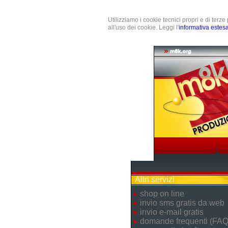
Utilizziamo i cookie tecnici propri e di terz
all'uso dei cookie. Leggi l'
informativa estes
Altri servizi
shop on line
invio sms gratis da web
invio e-mail gratis
domande frequenti (FAQ