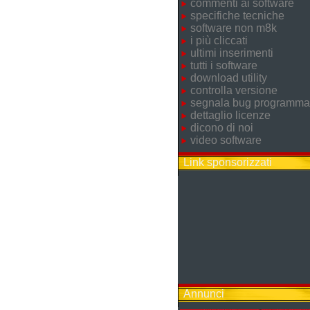
commenti ai software
specifiche tecniche
software non m8k
i più cliccati
ultimi inserimenti
tutti i software
download utility
controlla versione
segnala bug programma
dettaglio licenze
dicono di noi
video software
Link sponsorizzati
Annunci