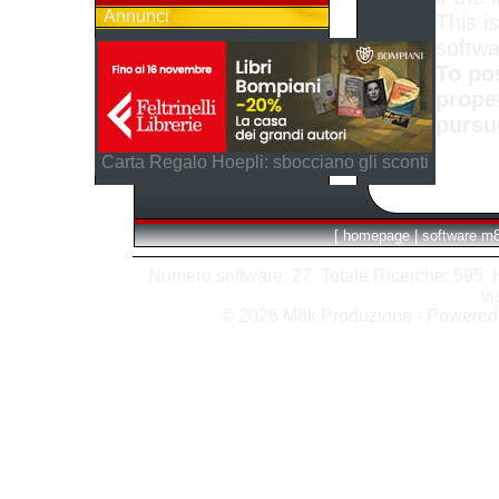
Annunci
This is
softwa
To po
prope
pursu
Carta Regalo Hoepli: sbocciano gli sconti
[
homepage
|
software m
Numero software: 27 Totale Ricerche: 595 Hit
vi
© 2026 M8k Produzione - Powere