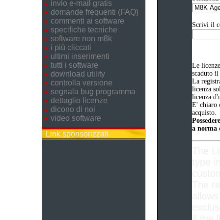
invio e-mail gratis
domande frequenti (FAQ)
commenti ai software
Scrivi il 
specifiche tecniche
software non m8k
i più cliccati
ultimi inserimenti
tutti i software
Le licenz
download utility
scaduto il
La registr
controlla versione
licenza so
segnala bug programma
licenza d'
dettaglio licenze
E' chiaro 
dicono di noi
acquisto.
video software
Possedere
a norma d
Link sponsorizzati
The L
type i
custom
The re
allows
exclus
if the 