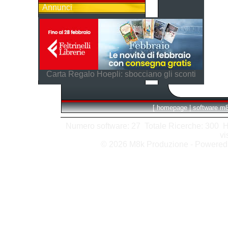
Annunci
Carta Regalo Hoepli: sbocciano gli sconti
[
homepage
|
software m
Numero software: 27 Totale Ricerche: 300 Hits
vi
© 2026 M8k Produzione - Powere