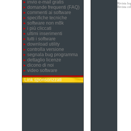
invio e-mail gratis
Rivista lo
domande frequenti (FAQ)
Rivista c
commenti ai software
specifiche tecniche
software non m8k
i più cliccati
ultimi inserimenti
tutti i software
download utility
controlla versione
segnala bug programma
dettaglio licenze
dicono di noi
video software
Link sponsorizzati