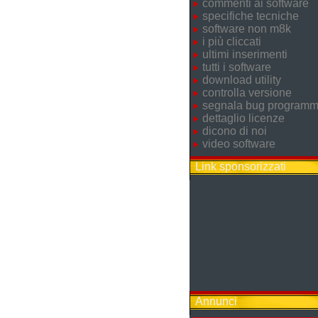
commenti ai software
specifiche tecniche
software non m8k
i più cliccati
ultimi inserimenti
tutti i software
download utility
controlla versione
segnala bug program
dettaglio licenze
dicono di noi
video software
Link sponsorizzati
Annunci