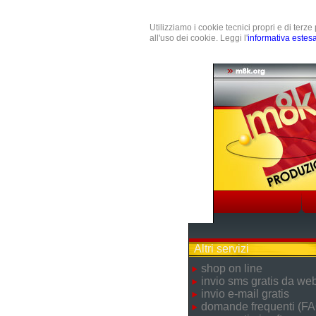
Utilizziamo i cookie tecnici propri e di terz
all'uso dei cookie. Leggi l'
informativa estes
Altri servizi
shop on line
invio sms gratis da we
invio e-mail gratis
domande frequenti (FA