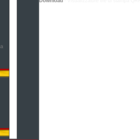
Download
- Visualizzatore file di stampa QRP
ma