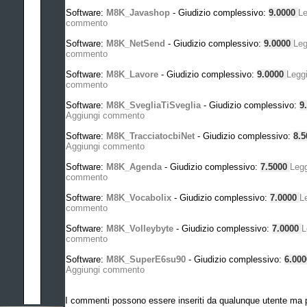
Software:
M8K_Javashop
- Giudizio complessivo:
9.0000
L
commento
Software:
M8K_NetSend
- Giudizio complessivo:
9.0000
Leg
commento
Software:
M8K_Lavore
- Giudizio complessivo:
9.0000
Legg
commento
Software:
M8K_SvegliaTiSveglia
- Giudizio complessivo:
9
Aggiungi commento
Software:
M8K_TracciatocbiNet
- Giudizio complessivo:
8.
Aggiungi commento
Software:
M8K_Agenda
- Giudizio complessivo:
7.5000
Leg
commento
Software:
M8K_Vocabolix
- Giudizio complessivo:
7.0000
L
commento
Software:
M8K_Volleybyte
- Giudizio complessivo:
7.0000
L
commento
Software:
M8K_SuperE6su90
- Giudizio complessivo:
6.00
Aggiungi commento
I commenti possono essere inseriti da qualunque utente ma p