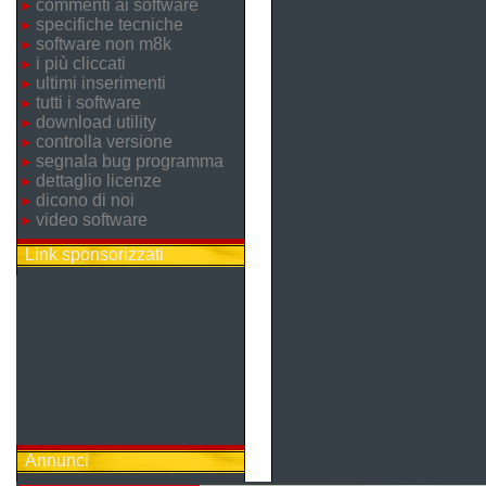
commenti ai software
specifiche tecniche
software non m8k
i più cliccati
ultimi inserimenti
tutti i software
download utility
controlla versione
segnala bug programma
dettaglio licenze
dicono di noi
video software
Link sponsorizzati
Annunci