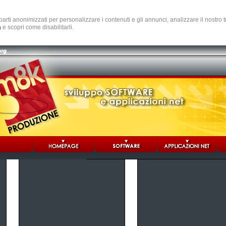
e parti anonimizzati per personalizzare i contenuti e gli annunci, analizzare il nostro
a
e scopri come disabilitarli.