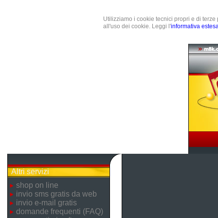
Utilizziamo i cookie tecnici propri e di terz
all'uso dei cookie. Leggi l'
informativa estes
Altri servizi
shop on line
invio sms gratis da web
invio e-mail gratis
domande frequenti (FAQ)