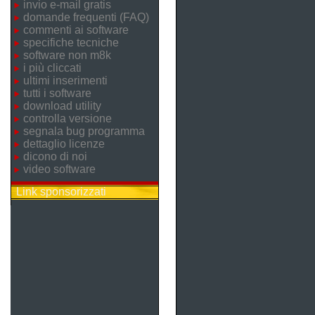
invio e-mail gratis
domande frequenti (FAQ)
commenti ai software
specifiche tecniche
software non m8k
i più cliccati
ultimi inserimenti
tutti i software
download utility
controlla versione
segnala bug programma
dettaglio licenze
dicono di noi
video software
Link sponsorizzati