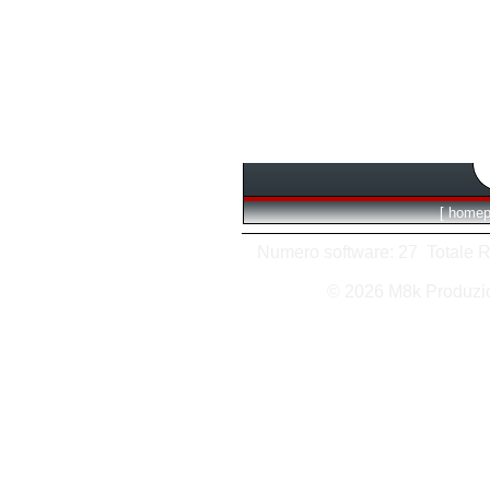
[
homep
Numero software: 27 Totale Ric
© 2026 M8k Produzi