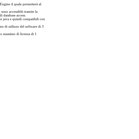
 Engine il quale permetterà al
 sono accessiblii tramite la
di database access.
in java e quindi compatibili con
di utilizzo del software di 3
o massimo di licenza di 1