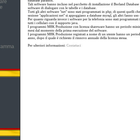
database paradox.
are
Tali software hanno incluso nel pacchetto di installazione il Borland Database
he
software di dialogare con le tabelle e i database.
Tutti gli altri software "net" sono stati programmati in php; di questi quelli che
sezione "applicazioni net" si appoggiano a database mysql, gli altri fanno uso 
Per quanto riguarda invece i software per la telefonia sono stati programmati 
tutti i cellulari con il supporto java.
I programmi M8K Produzione con licenza shareware hanno un periodo minimo 
mesi dal momento della prima esecuzione del software.
I programmi M8K Produzione registrati a nome di un utente hanno un period
anno, dopo il quale è richiesto il rinnovo annuale della licenza stessa.
Per ulteriori informazioni:
Contattaci
gramma