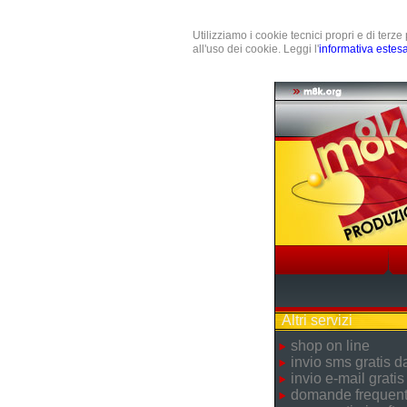
Utilizziamo i cookie tecnici propri e di terz
all'uso dei cookie. Leggi l'
informativa estes
Altri servizi
shop on line
invio sms gratis 
invio e-mail gratis
domande frequent