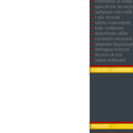
commenti ai softw
specifiche tecnic
software non m8k
i più cliccati
ultimi inserimenti
tutti i software
download utility
controlla versione
segnala bug pro
dettaglio licenze
dicono di noi
video software
Link sponsorizzati
Annunci