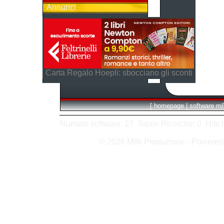
Annunci
Carta Regalo Hoepli: sbocciano gli sconti
[
homepage
|
software m
Numero software: 27 Totale Ricerche: 0 Hits In:
© 2026 M8k Produzione - Powere