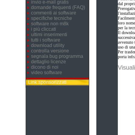
invio e-mail gratis
dal propri
domande frequenti (FAQ)
Prerogativ
commenti ai software
l'installa
specifiche tecniche
Facilmente
loro nome 
software non m8k
per la tec
i più cliccati
Il downloa
ultimi inserimenti
successiva
tutti i software
avvenuto t
download utility
uso di una
controlla versione
Per trasfe
segnala bug programma
porta infr
dettaglio licenze
Visuali
dicono di noi
video software
Link sponsorizzati