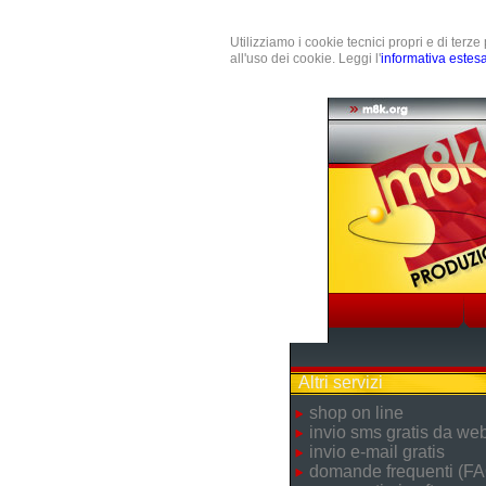
Utilizziamo i cookie tecnici propri e di terz
all'uso dei cookie. Leggi l'
informativa estes
Altri servizi
shop on line
invio sms gratis da we
invio e-mail gratis
domande frequenti (FA