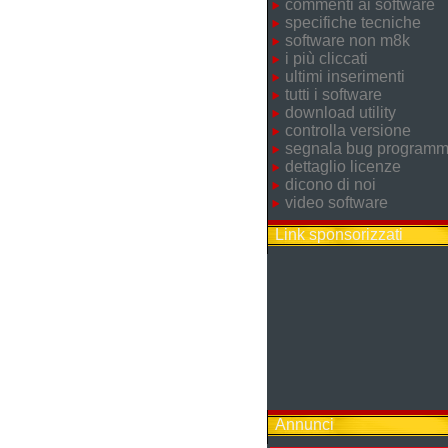
commenti ai software
specifiche tecniche
software non m8k
i più cliccati
ultimi inserimenti
tutti i software
download utility
controlla versione
segnala bug program
dettaglio licenze
dicono di noi
video software
Link sponsorizzati
Annunci