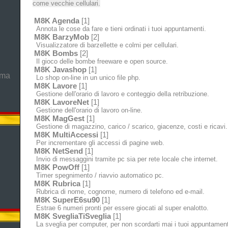
come vecchie cellulari.
M8K Agenda
[1]
Annota le cose da fare e tieni ordinati i tuoi appuntamenti.
M8K BarzyMob
[2]
Visualizzatore di barzellette e colmi per cellulari.
M8K Bombs
[2]
Il gioco delle bombe freeware e open source.
M8K Javashop
[1]
mma
Lo shop on-line in un unico file php.
M8K Lavore
[1]
Gestione dell'orario di lavoro e conteggio della retribuzione.
M8K LavoreNet
[1]
Gestione dell'orario di lavoro on-line.
M8K MagGest
[1]
Gestione di magazzino, carico / scarico, giacenze, costi e ricavi.
M8K MultiAccessi
[1]
Per incrementare gli accessi di pagine web.
M8K NetSend
[1]
Invio di messaggini tramite pc sia per rete locale che internet.
M8K PowOff
[1]
Timer spegnimento / riavvio automatico pc.
M8K Rubrica
[1]
Rubrica di nome, cognome, numero di telefono ed e-mail.
M8K SuperE6su90
[1]
Estrae 6 numeri pronti per essere giocati al super enalotto.
M8K SvegliaTiSveglia
[1]
La sveglia per computer, per non scordarti mai i tuoi appuntament