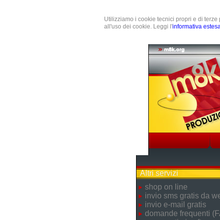
Utilizziamo i cookie tecnici propri e di terz
all'uso dei cookie. Leggi l'
informativa estes
Altri servizi
shop on line
invio sms gratis da w
invio e-mail gratis
domande frequenti (