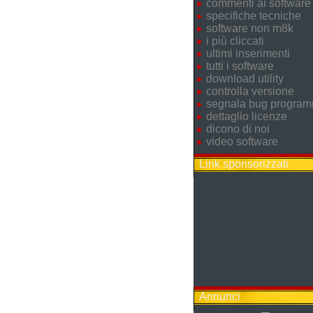
commenti ai software
specifiche tecniche
software non m8k
i più cliccati
ultimi inserimenti
tutti i software
download utility
controlla versione
segnala bug progra
dettaglio licenze
dicono di noi
video software
Link sponsorizzati
Annunci