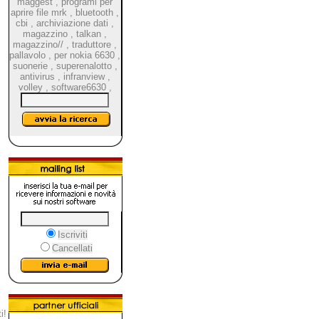
maggest
,
programi per
aprire file mrk
,
bluetooth
,
cbi
,
archiviazione dati
,
magazzino
,
talkan
,
magazzino//
,
traduttore
,
pallavolo
,
per nokia 6630
,
suonerie
,
superenalotto
,
antivirus
,
infranview
,
volley
,
software6630
,
Iscriviti
Cancellati
i!