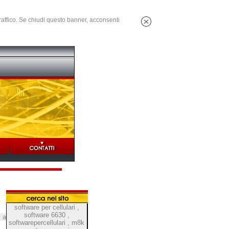
 traffico. Se chiudi questo banner, acconsenti
software per cellulari
,
software 6630
,
i a
softwarepercellulari
,
m8k