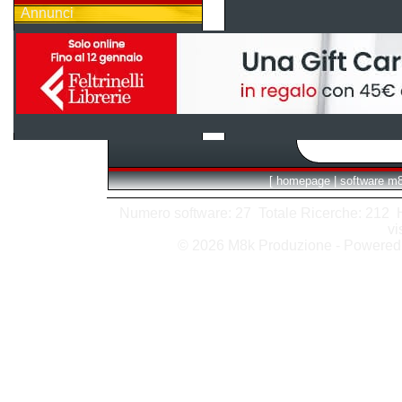
Annunci
[
homepage
|
software m
Numero software: 27 Totale Ricerche: 212 Hit
vi
© 2026 M8k Produzione - Powere