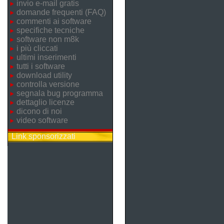
invio e-mail gratis
domande frequenti (FAQ)
commenti ai software
specifiche tecniche
software non m8k
i più cliccati
ultimi inserimenti
tutti i software
download utility
controlla versione
segnala bug programma
dettaglio licenze
dicono di noi
video software
Link sponsorizzati