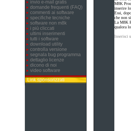
invio e-mail gratis
M8K Produ
domande frequenti (FAQ)
inserire 
commenti ai software
Essi, dopo
specifiche tecniche
che non si
La M8K Pr
software non m8k
qualora lo
i più cliccati
ultimi inserimenti
Inserisci
tutti i software
download utility
controlla versione
segnala bug programma
dettaglio licenze
dicono di noi
video software
Link sponsorizzati