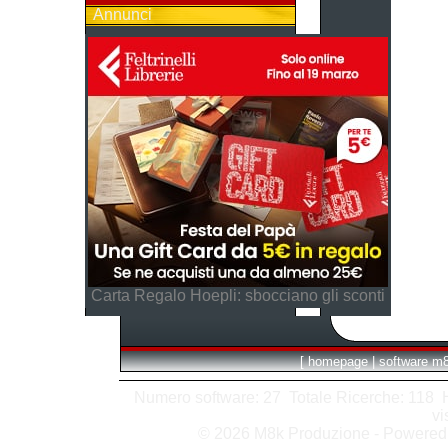
Annunci
Carta Regalo Hoepli: sbocciano gli sconti
[
homepage
|
software m
Numero software: 27 Totale Ricerche: 118 Hit
vi
© 2026 M8k Produzione - Powere