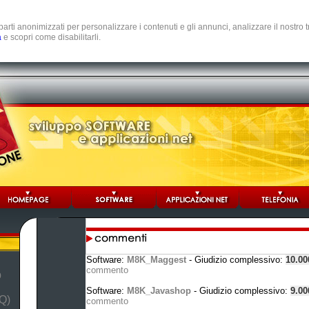
e parti anonimizzati per personalizzare i contenuti e gli annunci, analizzare il nostro
a
e scopri come disabilitarli.
Software:
M8K_Maggest
- Giudizio complessivo:
10.0
commento
b
Software:
M8K_Javashop
- Giudizio complessivo:
9.0
Q)
commento