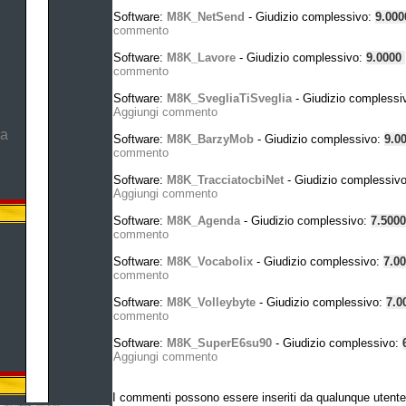
Software:
M8K_NetSend
- Giudizio complessivo:
9.00
commento
Software:
M8K_Lavore
- Giudizio complessivo:
9.0000
commento
Software:
M8K_SvegliaTiSveglia
- Giudizio complessi
Aggiungi commento
ma
Software:
M8K_BarzyMob
- Giudizio complessivo:
9.0
commento
Software:
M8K_TracciatocbiNet
- Giudizio complessiv
Aggiungi commento
Software:
M8K_Agenda
- Giudizio complessivo:
7.500
commento
Software:
M8K_Vocabolix
- Giudizio complessivo:
7.0
commento
Software:
M8K_Volleybyte
- Giudizio complessivo:
7.0
commento
Software:
M8K_SuperE6su90
- Giudizio complessivo:
Aggiungi commento
I commenti possono essere inseriti da qualunque utente