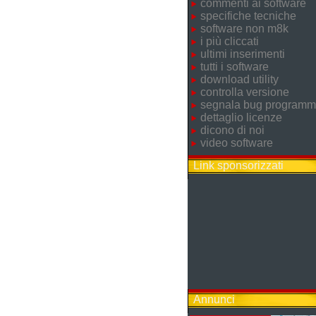
commenti ai software
specifiche tecniche
software non m8k
i più cliccati
ultimi inserimenti
tutti i software
download utility
controlla versione
segnala bug program
dettaglio licenze
dicono di noi
video software
Link sponsorizzati
Annunci