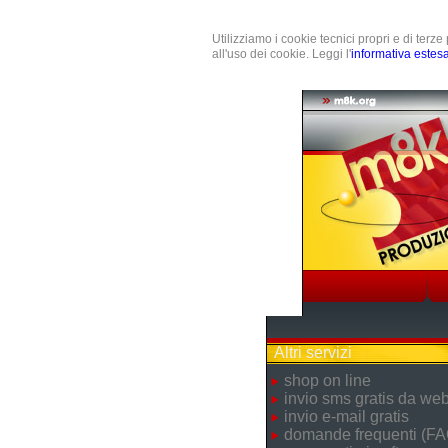
Utilizziamo i cookie tecnici propri e di terz
all'uso dei cookie. Leggi l'
informativa estes
Altri servizi
shop on line
invio sms gratis da we
invio e-mail gratis
domande frequenti (FA