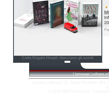
M
In
2
Pa
Carta Regalo Hoepli: sbocciano gli sconti
[
homepage
|
software m
Numero software: 27 Totale Ricerche: 991 Hit
vi
© 2026 M8k Produzione - Powere