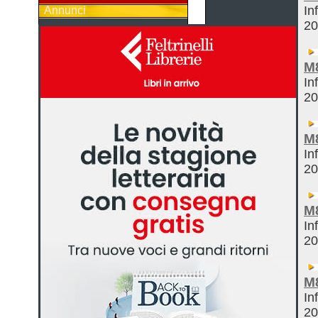
In
Annunci
2
M
In
2
M
In
2
M
In
2
M
In
2