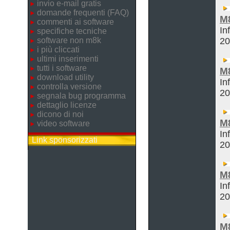
invio e-mail gratis
domande frequenti (FAQ)
M
commenti ai software
In
specifiche tecniche
software non m8k
2
i più cliccati
ultimi inserimenti
tutti i software
M
download utility
In
controlla versione
2
segnala bug programma
dettaglio licenze
dicono di noi
M
video software
In
Link sponsorizzati
2
M
In
2
M