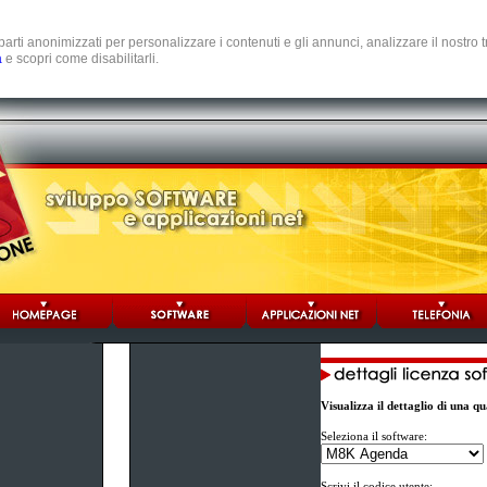
e parti anonimizzati per personalizzare i contenuti e gli annunci, analizzare il nostro
a
e scopri come disabilitarli.
Visualizza il dettaglio di una 
Seleziona il software:
Scrivi il codice utente: