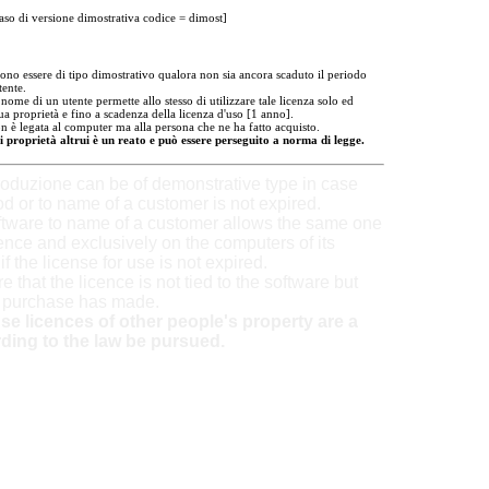
aso di versione dimostrativa codice = dimost]
o essere di tipo dimostrativo qualora non sia ancora scaduto il periodo
tente.
nome di un utente permette allo stesso di utilizzare tale licenza solo ed
a proprietà e fino a scadenza della licenza d'uso [1 anno].
on è legata al computer ma alla persona che ne ha fatto acquisto.
di proprietà altrui è un reato e può essere perseguito a norma di legge.
duzione can be of demonstrative type in case
iod or to name of a customer is not expired.
ftware to name of a customer allows the same one
ence and exclusively on the computers of its
 if the license for use is not expired.
re that the licence is not tied to the software but
t purchase has made.
e licences of other people's property are a
ding to the law be pursued.