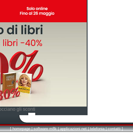
cciano gli sconti
[
homepage
|
software m8k
|
applicazioni net
|
telefonia
|
contatti
]