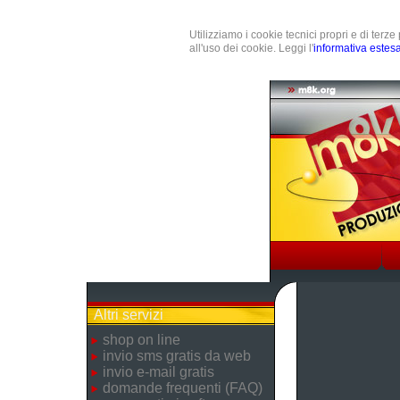
Utilizziamo i cookie tecnici propri e di terz
all'uso dei cookie. Leggi l'
informativa estes
Altri servizi
shop on line
invio sms gratis da web
invio e-mail gratis
domande frequenti (FAQ)