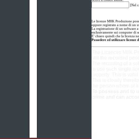
[Nel c
Le licenze M8K Produzione posson
oppure registrato a nome di un u
La registrazione di un software a 
esclusivamente sui computer di su
E' chiaro quindi che la licenza n
Possedere ed utilizzare licenze 
The Licences M8K Pro
still the recorded per
The recording of a so
to use such single lic
property. This is valid
This is clearly therefo
the person whom of i
To possess and to us
crime and can accor