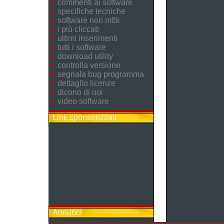
commenti ai software
specifiche tecniche
software non m8k
i più cliccati
ultimi inserimenti
tutti i software
download utility
controlla versione
segnala bug programma
dettaglio licenze
dicono di noi
video software
Link sponsorizzati
Annunci