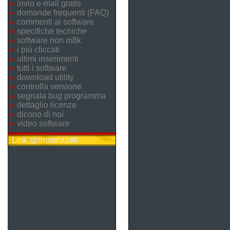
invio e-mail gratis
domande frequenti (FAQ)
commenti ai software
specifiche tecniche
software non m8k
i più cliccati
ultimi inserimenti
tutti i software
download utility
controlla versione
segnala bug programma
dettaglio licenze
dicono di noi
video software
Link sponsorizzati