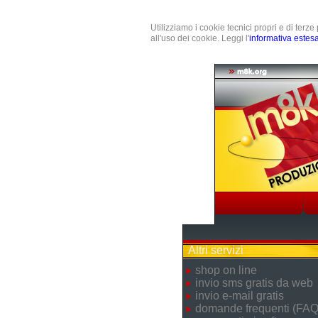
Utilizziamo i cookie tecnici propri e di terz
all'uso dei cookie. Leggi l'
informativa estes
Altri servizi
shop on line
invio sms gratis da web
invio e-mail gratis
domande frequenti (FAQ