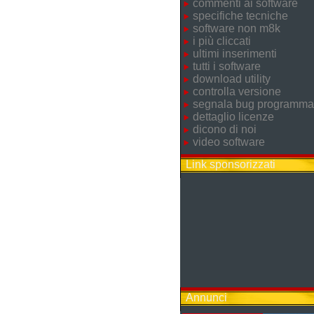
commenti ai software
specifiche tecniche
software non m8k
i più cliccati
ultimi inserimenti
tutti i software
download utility
controlla versione
segnala bug programma
dettaglio licenze
dicono di noi
video software
Link sponsorizzati
Annunci